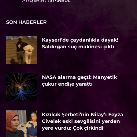
ATAŞEHIR / İSTANBUL
SON HABERLER
Kayseri’de çaydanlıkla dayak!
Saldırgan suç makinesi çıktı
NASA alarma geçti: Manyetik
çukur endişe yarattı
Kızılcık Şerbeti’nin Nilay’ı Feyza
Civelek eski sevgilisini yerden
yere vurdu: Çok çirkindi