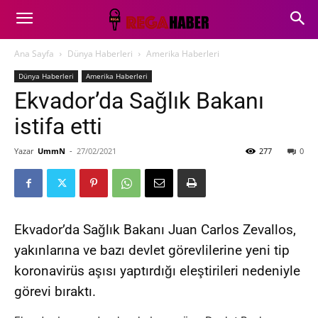
Ana Sayfa
Dünya Haberleri
Amerika Haberleri
Dünya Haberleri
Amerika Haberleri
Ekvador’da Sağlık Bakanı
istifa etti
Yazar
UmmN
-
27/02/2021
277
0
Ekvador’da Sağlık Bakanı Juan Carlos Zevallos,
yakınlarına ve bazı devlet görevlilerine yeni tip
koronavirüs aşısı yaptırdığı eleştirileri nedeniyle
görevi bıraktı.