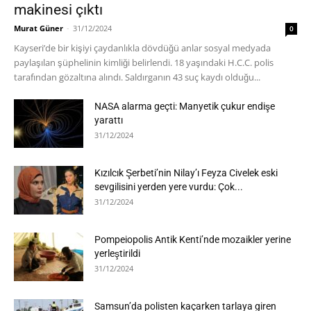
makinesi çıktı
Murat Güner
-
31/12/2024
0
Kayseri’de bir kişiyi çaydanlıkla dövdüğü anlar sosyal medyada
paylaşılan şüphelinin kimliği belirlendi. 18 yaşındaki H.C.C. polis
tarafından gözaltına alındı. Saldırganın 43 suç kaydı olduğu...
NASA alarma geçti: Manyetik çukur endişe
yarattı
31/12/2024
Kızılcık Şerbeti’nin Nilay’ı Feyza Civelek eski
sevgilisini yerden yere vurdu: Çok...
31/12/2024
Pompeiopolis Antik Kenti’nde mozaikler yerine
yerleştirildi
31/12/2024
Samsun’da polisten kaçarken tarlaya giren