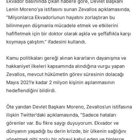
Ekvador basınında çıkan habere göre, Devlet Başkanı
Lenin Moreno’ya istifasını sunan Zevallos açıklamasında,
“Milyonlarca Ekvadorlunun hayatını zorlaştıran bu
bilinmeyen düşmanla mücadele etmek ve etkilerini
hafifletmek için bir doktor olarak aşkla ve şeffaflıkla karşı
koymaya çalıştım.” ifadesini kullandı.
Kamu politikaları gereği alınan kararların dayanışma ve
hakkaniyet ilkeleri kapsamında alındığına vurgu yapan
Zevallos, mevcut hükümetin görev süresinin dolacağı
Mayıs 2021’e kadar 2 milyon kişinin aşılanmasının
hedeflendiğini bildirdi.
Öte yandan Devlet Başkanı Moreno, Zevallos’un istifasına
ilişkin Twitter’daki açıklamasında, “Sadece hataları
görenler var. Bu fikre saygı duyuyorum. Ekvador ve
dünyanın yaşadığı bu derin krizde, bir ülkenin sağlığını
yönetmek gibi zorlu bir görevi kabul eden ve binlerce