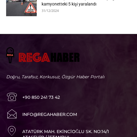
kamyonetteki 5 kişi yaralandı
31/12/2024
Doğru, Tarafsız, Korkusuz, Özgür Haber Portalı
+90 850 241 73 42
I
NFO@REGAHABER.COM
ATATÜRK MAH. EKINCIOĞLU SK. NO:14/1