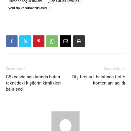
Ekvador Sağlık Bakanı
Juan Carlos Zevallos
yeni tip koronavirüs aşısı
Önceki İçerik
Sonraki İçerik
Gökçeada açıklarında batan
Diş fırçası ithalatında tarife
teknedeki kişilerin kimlikleri
kontenjanı açıldı
belirlendi