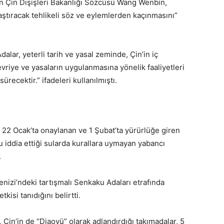
n Çin Dışişleri Bakanlığı Sözcüsü Wang Wenbin,
laştıracak tehlikeli söz ve eylemlerden kaçınmasını”
alar, yeterli tarih ve yasal zeminde, Çin’in iç
evriye ve yasaların uygulanmasına yönelik faaliyetleri
ürecektir.” ifadeleri kullanılmıştı.
22 Ocak’ta onaylanan ve 1 Şubat’ta yürürlüğe giren
u iddia ettiği sularda kurallara uymayan yabancı
.
nizi’ndeki tartışmalı Senkaku Adaları etrafında
isi tanıdığını belirtti.
Çin’in de “Diaoyü” olarak adlandırdığı takımadalar, 5