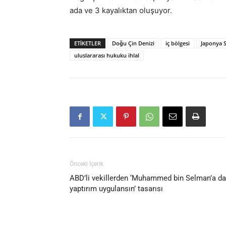
ada ve 3 kayalıktan oluşuyor.
ETIKETLER
Doğu Çin Denizi
iç bölgesi
Japonya 
uluslararası hukuku ihlal
Önceki İçerik
ABD’li vekillerden ‘Muhammed bin Selman’a da
yaptırım uygulansın’ tasarısı