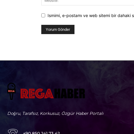
Ismimi, e-postamı ve web sitemi bir dahaki s
Doğru, Tarafsız, Korkusuz, Özgür Haber Portalı
+90 850 241 73 42