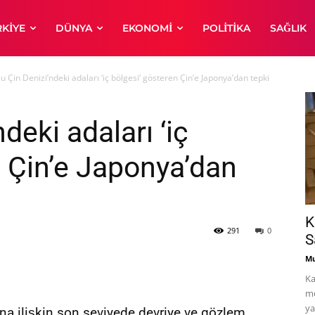
RKIYE
DÜNYA
EKONOMI
POLITIKA
SAĞLIK
 Çin Denizi’ndeki adaları ‘iç bölgesi’ gösteren Çin’e Japonya’dan tepki
deki adaları ‘iç
n Çin’e Japonya’dan
K
291
0
S
Mu
Ka
me
ya
a ilişkin son seviyede devriye ve gözlem