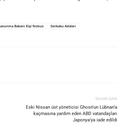
Savunma Bakanı Kişi Nobuo
Senkaku Adaları
Sonraki İçerik
Eski Nissan üst yöneticisi Ghosn’un Lübnan’a
kaçmasına yardım eden ABD vatandaşları
Japonya’ya iade edildi