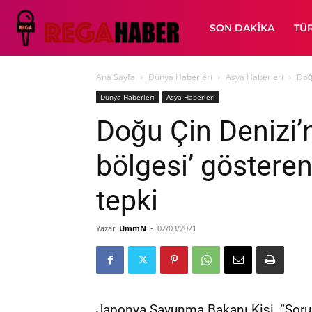
SON DAKIKA
TÜ
Ana Sayfa
Dünya Haberleri
Asya Haberleri
Doğu
Dünya Haberleri
Asya Haberleri
Doğu Çin Denizi’n
bölgesi’ göstere
tepki
Yazar
UmmN
-
02/03/2021
Japonya Savunma Bakanı Kişi, “Sorun