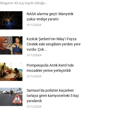
ldırganın 43 suç kaydı olduğu...
NASA alarma geçti: Manyetik
çukur endişe yarattı
31/12/2024
Kızılcık Şerbeti’nin Nilay’ı Feyza
Civelek eski sevgilisini yerden yere
vurdu: Çok...
31/12/2024
Pompeiopolis Antik Kenti’nde
mozaikler yerine yerleştirildi
31/12/2024
Samsun’da polisten kaçarken
tarlaya giren kamyonetteki 5 kişi
yaralandı
31/12/2024