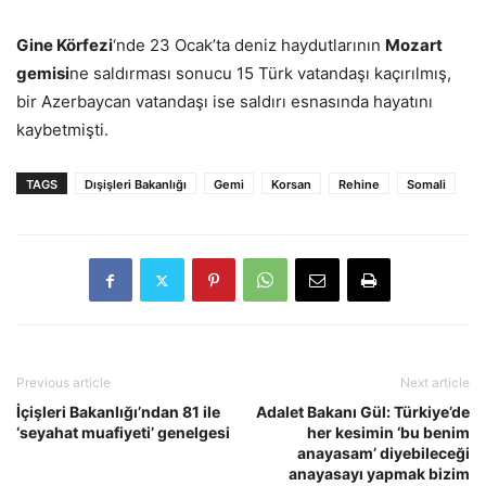
Gine Körfezi
‘nde 23 Ocak’ta deniz haydutlarının
Mozart
gemisi
ne saldırması sonucu 15 Türk vatandaşı kaçırılmış,
bir Azerbaycan vatandaşı ise saldırı esnasında hayatını
kaybetmişti.
TAGS
Dışişleri Bakanlığı
Gemi
Korsan
Rehine
Somali
Previous article
Next article
İçişleri Bakanlığı’ndan 81 ile
Adalet Bakanı Gül: Türkiye’de
‘seyahat muafiyeti’ genelgesi
her kesimin ‘bu benim
anayasam’ diyebileceği
anayasayı yapmak bizim