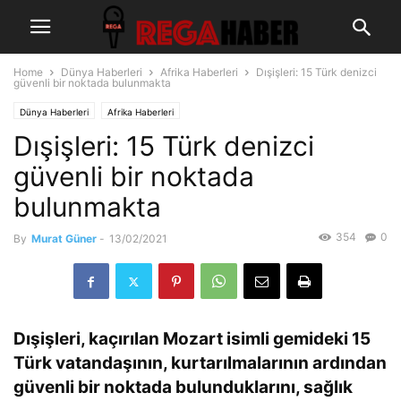
Home
Dünya Haberleri
Afrika Haberleri
Dışişleri: 15 Türk denizci
güvenli bir noktada bulunmakta
Dünya Haberleri
Afrika Haberleri
Dışişleri: 15 Türk denizci
güvenli bir noktada
bulunmakta
354
0
By
Murat Güner
-
13/02/2021
Dışişleri, kaçırılan Mozart isimli gemideki 15
Türk vatandaşının, kurtarılmalarının ardından
güvenli bir noktada bulunduklarını, sağlık