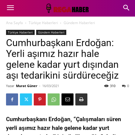
Ana Sayfa
Türkiye Haberleri
Gündem Haberleri
Türkiye Haberleri
Gündem Haberleri
Cumhurbaşkanı Erdoğan:
Yerli aşımız hazır hale
gelene kadar yurt dışından
aşı tedarikini sürdüreceğiz
Yazar
Murat Güner
-
16/03/2021
310
0
Cumhurbaşkanı Erdoğan, “Çalışmaları süren
yerli aşımız hazır hale gelene kadar yurt