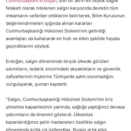
Cumhurbaşkanı Erdoğan
, son bir asrın en büyük sağlık
felaketi olarak nitelenen salgın karşısında devletin tüm
imkanlarını seferber ettiklerini belirterek, Bilim Kurulunun
değerlendirmeleri ışığında alınan kararları
Cumhurbaşkanlığı Hükümet Sistemi’nin getirdiği
avantajları da kullanarak en hızlı ve etkin şekilde hayata
geçirdiklerini söyledi.
Erdoğan, salgın döneminde birçok ülkede görülen
sıkıntıların, tedarik zincirindeki aksaklıkların ve güvenlik
zafiyetlerinin hiçbirine Türkiye’de şahit olunmadığını
vurgulayarak, şunları kaydetti:
“Salgın, Cumhurbaşkanlığı Hükümet Sistemi’nin kriz
yönetme kapasitesinin yanında, sağlığa yaptığımız devasa
yatırımların da önemini gösterdi. Ülkemize
kazandırdığımız şehir hastaneleri özellikle salgın
döneminde kritik rol üstlendiler. Bugün artık elini