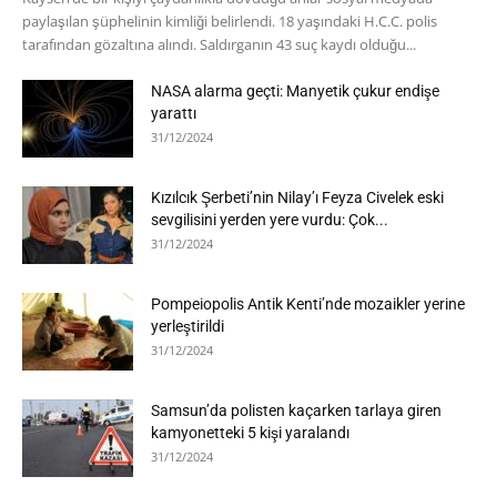
paylaşılan şüphelinin kimliği belirlendi. 18 yaşındaki H.C.C. polis
tarafından gözaltına alındı. Saldırganın 43 suç kaydı olduğu...
NASA alarma geçti: Manyetik çukur endişe
yarattı
31/12/2024
Kızılcık Şerbeti’nin Nilay’ı Feyza Civelek eski
sevgilisini yerden yere vurdu: Çok...
31/12/2024
Pompeiopolis Antik Kenti’nde mozaikler yerine
yerleştirildi
31/12/2024
Samsun’da polisten kaçarken tarlaya giren
kamyonetteki 5 kişi yaralandı
31/12/2024