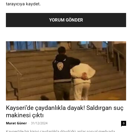
tarayıcıya kaydet.
Kayseri’de çaydanlıkla dayak! Saldırgan suç
makinesi çıktı
Murat Güner
-
31/12/2024
0
Kayseri’de bir kişiyi çaydanlıkla dövdüğü anlar sosyal medyada