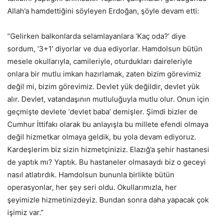
Allah’a hamdettiğini söyleyen Erdoğan, şöyle devam etti:
“Gelirken balkonlarda selamlayanlara ‘Kaç oda?’ diye
sordum, ‘3+1’ diyorlar ve dua ediyorlar. Hamdolsun bütün
mesele okullarıyla, camileriyle, oturdukları daireleriyle
onlara bir mutlu imkan hazırlamak, zaten bizim görevimiz
değil mi, bizim görevimiz. Devlet yük değildir, devlet yük
alır. Devlet, vatandaşının mutluluğuyla mutlu olur. Onun için
geçmişte devlete ‘devlet baba’ demişler. Şimdi bizler de
Cumhur İttifakı olarak bu anlayışla bu millete efendi olmaya
değil hizmetkar olmaya geldik, bu yola devam ediyoruz.
Kardeşlerim biz sizin hizmetçiniziz. Elazığ’a şehir hastanesi
de yaptık mı? Yaptık. Bu hastaneler olmasaydı biz o geceyi
nasıl atlatırdık. Hamdolsun bununla birlikte bütün
operasyonlar, her şey seri oldu. Okullarımızla, her
şeyimizle hizmetinizdeyiz. Bundan sonra daha yapacak çok
işimiz var.”