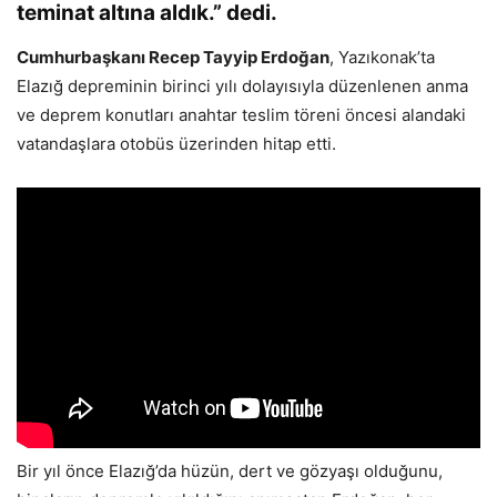
teminat altına aldık.” dedi.
Cumhurbaşkanı Recep Tayyip Erdoğan
, Yazıkonak’ta
Elazığ depreminin birinci yılı dolayısıyla düzenlenen anma
ve deprem konutları anahtar teslim töreni öncesi alandaki
vatandaşlara otobüs üzerinden hitap etti.
Bir yıl önce Elazığ’da hüzün, dert ve gözyaşı olduğunu,