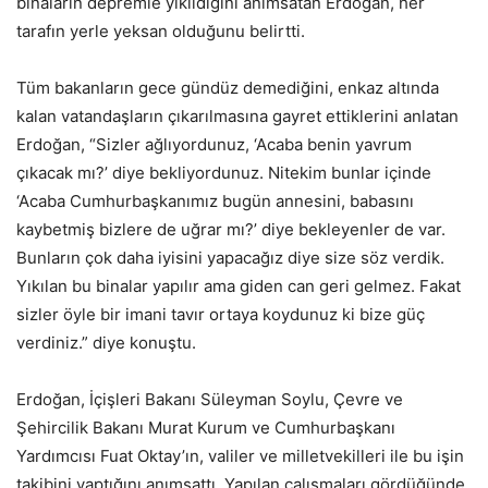
binaların depremle yıkıldığını anımsatan Erdoğan, her
tarafın yerle yeksan olduğunu belirtti.
Tüm bakanların gece gündüz demediğini, enkaz altında
kalan vatandaşların çıkarılmasına gayret ettiklerini anlatan
Erdoğan, “Sizler ağlıyordunuz, ‘Acaba benin yavrum
çıkacak mı?’ diye bekliyordunuz. Nitekim bunlar içinde
‘Acaba Cumhurbaşkanımız bugün annesini, babasını
kaybetmiş bizlere de uğrar mı?’ diye bekleyenler de var.
Bunların çok daha iyisini yapacağız diye size söz verdik.
Yıkılan bu binalar yapılır ama giden can geri gelmez. Fakat
sizler öyle bir imani tavır ortaya koydunuz ki bize güç
verdiniz.” diye konuştu.
Erdoğan, İçişleri Bakanı Süleyman Soylu, Çevre ve
Şehircilik Bakanı Murat Kurum ve Cumhurbaşkanı
Yardımcısı Fuat Oktay’ın, valiler ve milletvekilleri ile bu işin
takibini yaptığını anımsattı. Yapılan çalışmaları gördüğünde