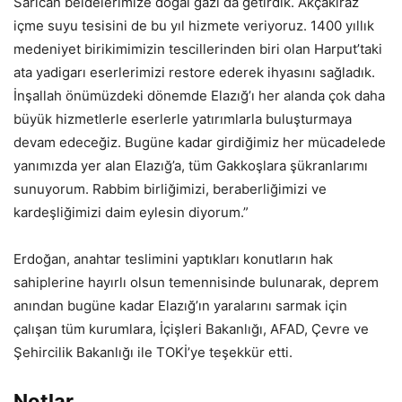
Sarıcan beldelerimize doğal gazı da getirdik. Akçakiraz
içme suyu tesisini de bu yıl hizmete veriyoruz. 1400 yıllık
medeniyet birikimimizin tescillerinden biri olan Harput’taki
ata yadigarı eserlerimizi restore ederek ihyasını sağladık.
İnşallah önümüzdeki dönemde Elazığ’ı her alanda çok daha
büyük hizmetlerle eserlerle yatırımlarla buluşturmaya
devam edeceğiz. Bugüne kadar girdiğimiz her mücadelede
yanımızda yer alan Elazığ’a, tüm Gakkoşlara şükranlarımı
sunuyorum. Rabbim birliğimizi, beraberliğimizi ve
kardeşliğimizi daim eylesin diyorum.”
Erdoğan, anahtar teslimini yaptıkları konutların hak
sahiplerine hayırlı olsun temennisinde bulunarak, deprem
anından bugüne kadar Elazığ’ın yaralarını sarmak için
çalışan tüm kurumlara, İçişleri Bakanlığı, AFAD, Çevre ve
Şehircilik Bakanlığı ile TOKİ’ye teşekkür etti.
Notlar