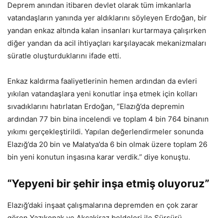
Deprem anından itibaren devlet olarak tüm imkanlarla
vatandaşların yanında yer aldıklarını söyleyen Erdoğan, bir
yandan enkaz altında kalan insanları kurtarmaya çalışırken
diğer yandan da acil ihtiyaçları karşılayacak mekanizmaları
süratle oluşturduklarını ifade etti.
Enkaz kaldırma faaliyetlerinin hemen ardından da evleri
yıkılan vatandaşlara yeni konutlar inşa etmek için kolları
sıvadıklarını hatırlatan Erdoğan, “Elazığ’da depremin
ardından 77 bin bina incelendi ve toplam 4 bin 764 binanın
yıkımı gerçekleştirildi. Yapılan değerlendirmeler sonunda
Elazığ’da 20 bin ve Malatya’da 6 bin olmak üzere toplam 26
bin yeni konutun inşasına karar verdik.” diye konuştu.
“Yepyeni bir şehir inşa etmiş oluyoruz”
Elazığ’daki inşaat çalışmalarına depremden en çok zarar
gören Yazıkonak ve Akçakiraz beldeleri ile Sürsürü,