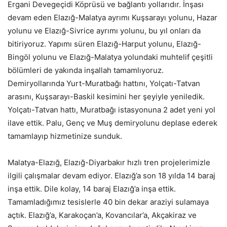
Ergani Devegeçidi Köprüsü ve bağlantı yollarıdır. İnşası
devam eden Elazığ-Malatya ayrımı Kuşsarayı yolunu, Hazar
yolunu ve Elazığ-Sivrice ayrımı yolunu, bu yıl onları da
bitiriyoruz. Yapımı süren Elazığ-Harput yolunu, Elazığ-
Bingöl yolunu ve Elazığ-Malatya yolundaki muhtelif çeşitli
bölümleri de yakında inşallah tamamlıyoruz.
Demiryollarında Yurt-Muratbağı hattını, Yolçatı-Tatvan
arasını, Kuşsarayı-Baskil kesimini her şeyiyle yeniledik.
Yolçatı-Tatvan hattı, Muratbağı istasyonuna 2 adet yeni yol
ilave ettik. Palu, Genç ve Muş demiryolunu deplase ederek
tamamlayıp hizmetinize sunduk.
Malatya-Elazığ, Elazığ-Diyarbakır hızlı tren projelerimizle
ilgili çalışmalar devam ediyor. Elazığ’a son 18 yılda 14 baraj
inşa ettik. Dile kolay, 14 baraj Elazığ’a inşa ettik.
Tamamladığımız tesislerle 40 bin dekar araziyi sulamaya
açtık. Elazığ’a, Karakoçan’a, Kovancılar’a, Akçakiraz ve