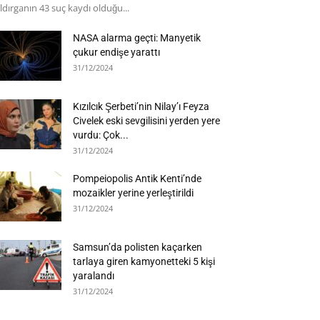
ldırganın 43 suç kaydı olduğu...
NASA alarma geçti: Manyetik
çukur endişe yarattı
31/12/2024
Kızılcık Şerbeti’nin Nilay’ı Feyza
Civelek eski sevgilisini yerden yere
vurdu: Çok...
31/12/2024
Pompeiopolis Antik Kenti’nde
mozaikler yerine yerleştirildi
31/12/2024
Samsun’da polisten kaçarken
tarlaya giren kamyonetteki 5 kişi
yaralandı
31/12/2024