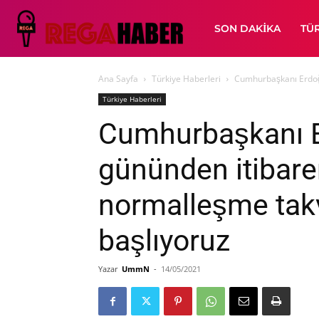
SON DAKIKA
TÜ
Ana Sayfa
Türkiye Haberleri
Cumhurbaşkanı Erdoğa
Türkiye Haberleri
Cumhurbaşkanı E
gününden itibare
normalleşme tak
başlıyoruz
Yazar
UmmN
-
14/05/2021