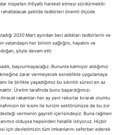
ar nispeten ihtiyatlı hareket etmeyi sürdürmektir.
a rahatlatacak şekilde tedbirleri önemli ölçüde
.
ladığı 2020 Mart ayından beri aldıkları tedbirlerin ve
on vatandaşın her birinin sağlığını, hayatını ve
doğan, şöyle devam etti:
adık, başvurmayacağız. Bununla kalmıyor aldığımız
a, ekmeğine zarar vermeyecek esneklikte uygulamaya
 ile birlikte yaşadığımız bu sıkıntılı süreci en az
amaktır. Üretim tarafında bunu başardığımızı
hracat rakamları her ay yeni rekorlar kırarak olumlu
snafımızın bir kısmı ile turizm sektörümüze de bu zor
 desteği vermenin gayreti içerisindeyiz. Buna rağmen
şanımız olduysa hepsinden helallik istiyoruz. Hiçbir
i için devletimizin tüm imkanlarını seferber ederek