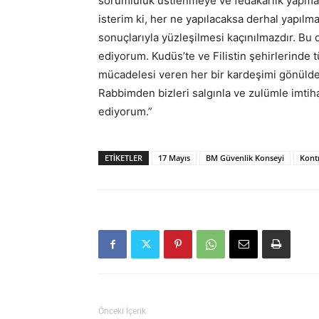
sorumluluk üstlenmeye ve fedakarlık yapmaya
isterim ki, her ne yapılacaksa derhal yapılma
sonuçlarıyla yüzleşilmesi kaçınılmazdır. Bu
ediyorum. Kudüs’te ve Filistin şehirlerinde
mücadelesi veren her bir kardeşimi gönülde
Rabbimden bizleri salgınla ve zulümle imtih
ediyorum.”
ETIKETLER
17 Mayıs
BM Güvenlik Konseyi
Kont
Önceki İçerik