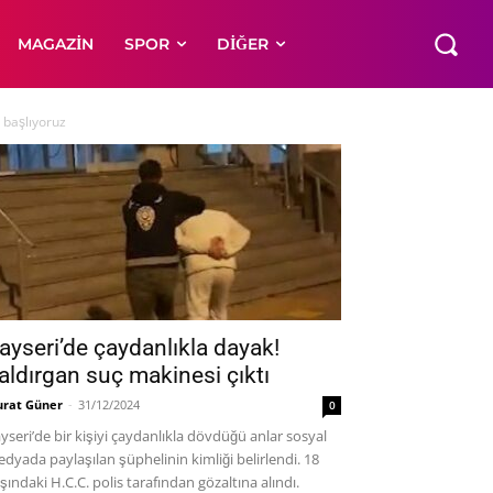
MAGAZIN
SPOR
DIĞER
 başlıyoruz
ayseri’de çaydanlıkla dayak!
aldırgan suç makinesi çıktı
rat Güner
-
31/12/2024
0
yseri’de bir kişiyi çaydanlıkla dövdüğü anlar sosyal
dyada paylaşılan şüphelinin kimliği belirlendi. 18
şındaki H.C.C. polis tarafından gözaltına alındı.