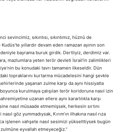
ci sevincimiz, sıkıntısı, sıkıntımız, hüznü de
le Kudüs’te yıllardır devam eden ramazan ayının son
edeniyle bayrama buruk girdik. Dertliyiz, derdimiz var.
, mazlumlara yeten terör devleti İsrail’in zalimlikleri
iye’nin bu konudaki tavrı tamamen ilkeseldir. Dün
ndaki topraklarını kurtarma mücadelesini hangi şevkle
ehirlerinde yaşanan zulme karşı da aynı hissiyatla
boyunca kurulmaya çalışılan terör koridoruna nasıl izin
remiyetine uzanan ellere aynı kararlılıkla karşı
sine nasıl müsaade etmemişsek, herkesin sırtını
nasıl göz yummadıysak, Kırım’ın ilhakına nasıl rıza
 işlenen vahşete nasıl sesimizi yükselttiysek bugün
n zulmüne eyvallah etmeyeceğiz.”