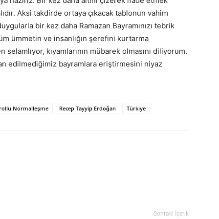
 hazırız. Bir kez daha altını çizerek ifade etmek
lıdır. Aksi takdirde ortaya çıkacak tablonun vahim
 duygularla bir kez daha Ramazan Bayramınızı tebrik
 tüm ümmetin ve insanlığın şerefini kurtarma
n selamlıyor, kıyamlarının mübarek olmasını diliyorum.
an edilmediğimiz bayramlara eriştirmesini niyaz
rollü Normalleşme
Recep Tayyip Erdoğan
Türkiye
Sonraki İçerik