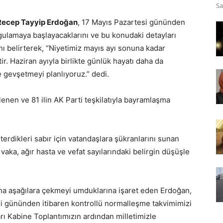
Sa
Recep Tayyip Erdoğan
, 17 Mayıs Pazartesi gününden
gulamaya başlayacaklarını ve bu konudaki detayları
nı belirterek, “Niyetimiz mayıs ayı sonuna kadar
r. Haziran ayıyla birlikte günlük hayatı daha da
e gevşetmeyi planlıyoruz.” dedi.
enen ve 81 ilin AK Parti teşkilatıyla bayramlaşma
terdikleri sabır için vatandaşlara şükranlarını sunan
aka, ağır hasta ve vefat sayılarındaki belirgin düşüşle
aha aşağılara çekmeyi umduklarına işaret eden Erdoğan,
si gününden itibaren kontrollü normalleşme takvimimizi
ı Kabine Toplantımızın ardından milletimizle