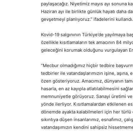
paylaşacağız. Niyetimiz mayıs ayı sonuna kad
Haziran ayı ile birlikte günlük hayatı daha d
gevşetmeyi planlıyoruz.” ifadelerini kullandı
Kovid-19 salgınının Türkiye’de yayılmaya baş
özellikle kısıtlamaların tek amacının 84 mily
geleceğini korumak olduğunu vurgulayan Er
“Mecbur olmadığımız hiçbir tedbire başvurm
tedbirler ile vatandaşlarımızın işine, aşın
özen gösteriyoruz. Amacımız, dünyanın tamamı
hasarla, en az kayıpla atlatılabilmesini sağl
memnuniyetle görüyoruz. Sanayi üretimi ve i
yönde ilerliyor. Kısıtlamalardan etkilenen e
dönemde ayakta kalabilmeleri için her türlü
sıkıntıya düşen insanlarımız, esnafımız, çalı
vatandaşımızın kendini sahipsiz hissetmemes