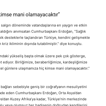
kimse mani olamayacaktır”
e salgın döneminde vatandaşlarına en yaygın ve etkin
r aldığını anımsatan Cumhurbaşkanı Erdoğan, “Sağlık
ik desteklerle taçlandıran Türkiye, kendini gelişmekte
riz ikliminin dışında tutabilmiştir.” diye konuştu.
rındaki yükseliş başta olmak üzere pek çok gösterge,
et ediyor. Birliğimize, beraberliğimize, kardeşliğimize
zel günlere ulaşmamıza hiç kimse mani olamayacaktır.”
 bağları sebebiyle geniş bir coğrafyanın mesuliyetini
ifade eden Cumhurbaşkanı Erdoğan, Orta Asya’dan
ya’dan Kuzey Afrika’ya kadar, Türkiye’nin merkezinde
mlu veya olumsuz her hadisenin doğrudan kendilerini