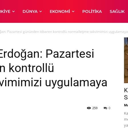
RKIYE
DÜNYA
EKONOMI
POLITIKA
SAĞLIK
n: Pazartesi gününden itibaren kontrollü normalleşme takvimimizi uygulamaya
rdoğan: Pazartesi
n kontrollü
vimimizi uygulamaya
K
S
Mu
259
0
Ka
me
ya