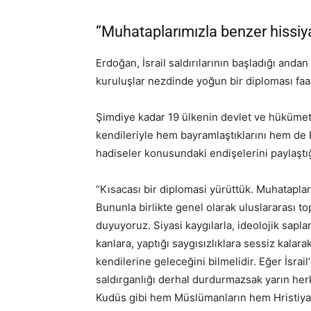
“Muhataplarımızla benzer hissiya
Erdoğan, İsrail saldırılarının başladığı anda
kuruluşlar nezdinde yoğun bir diploması faali
Şimdiye kadar 19 ülkenin devlet ve hükümet 
kendileriyle hem bayramlaştıklarını hem de K
hadiseler konusundaki endişelerini paylaştığ
“Kısacası bir diplomasi yürüttük. Muhataplar
Bununla birlikte genel olarak uluslararası 
duyuyoruz. Siyasi kaygılarla, ideolojik saplan
kanlara, yaptığı saygısızlıklara sessiz kalara
kendilerine geleceğini bilmelidir. Eğer İsrail’
saldırganlığı derhal durdurmazsak yarın herk
Kudüs gibi hem Müslümanların hem Hristiyan