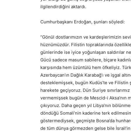
ilgilendirdiğini aktardı.
Cumhurbaşkanı Erdoğan, şunları söyledi:
“Gönül dostlarımızın ve kardeşlerimizin sevin
hüznümüzdür. Filistin topraklarında özellik
günlerinde ise iyice yoğunlaşan saldırılar n
Gücü sadece masum sabilere, biçare kadınlara
karşısında hem üzüntülü hem öfkeliyiz. Türk
Azerbaycan’ın Dağlık Karabağ’ı ve işgal altı
desteklemişsek, bugün Kudüs’te ve Filistin ş
harekete geçiyoruz. Dün Suriye sınırlarımız 
vermemişsek bugün de Mescid-i Aksa’nın mah
çıkıyoruz. Daha geçen yıl Libya’nın bölünme
döndüğü Somali’nin kaderine terk edilmesini 
göstermediysek, geçmişte Bosna’da hunharca
de tüm dünya görmezden gelse bile İsrail’i