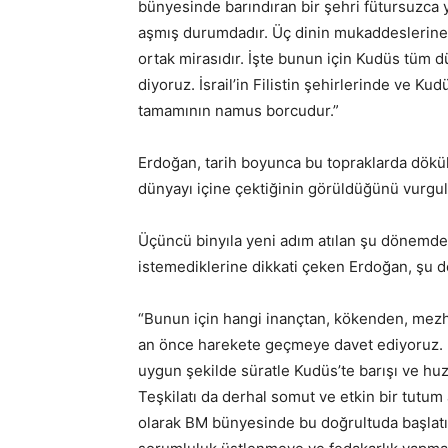
bünyesinde barındıran bir şehri fütursuzca y
aşmış durumdadır. Üç dinin mukaddeslerine 
ortak mirasıdır. İşte bunun için Kudüs tüm d
diyoruz. İsrail’in Filistin şehirlerinde ve Ku
tamamının namus borcudur.”
Erdoğan, tarih boyunca bu topraklarda dökül
dünyayı içine çektiğinin görüldüğünü vurgul
Üçüncü binyıla yeni adım atılan şu dönemde
istemediklerine dikkati çeken Erdoğan, şu 
“Bunun için hangi inançtan, kökenden, mezh
an önce harekete geçmeye davet ediyoruz. B
uygun şekilde süratle Kudüs’te barışı ve huzu
Teşkilatı da derhal somut ve etkin bir tutum 
olarak BM bünyesinde bu doğrultuda başlatıl