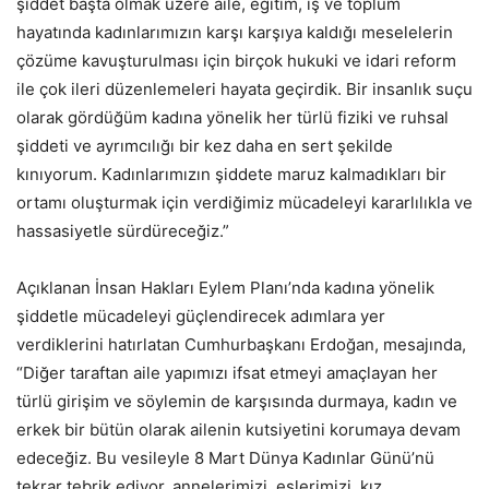
şiddet başta olmak üzere aile, eğitim, iş ve toplum
hayatında kadınlarımızın karşı karşıya kaldığı meselelerin
çözüme kavuşturulması için birçok hukuki ve idari reform
ile çok ileri düzenlemeleri hayata geçirdik. Bir insanlık suçu
olarak gördüğüm kadına yönelik her türlü fiziki ve ruhsal
şiddeti ve ayrımcılığı bir kez daha en sert şekilde
kınıyorum. Kadınlarımızın şiddete maruz kalmadıkları bir
ortamı oluşturmak için verdiğimiz mücadeleyi kararlılıkla ve
hassasiyetle sürdüreceğiz.”
Açıklanan İnsan Hakları Eylem Planı’nda kadına yönelik
şiddetle mücadeleyi güçlendirecek adımlara yer
verdiklerini hatırlatan Cumhurbaşkanı Erdoğan, mesajında,
“Diğer taraftan aile yapımızı ifsat etmeyi amaçlayan her
türlü girişim ve söylemin de karşısında durmaya, kadın ve
erkek bir bütün olarak ailenin kutsiyetini korumaya devam
edeceğiz. Bu vesileyle 8 Mart Dünya Kadınlar Günü’nü
tekrar tebrik ediyor, annelerimizi, eşlerimizi, kız