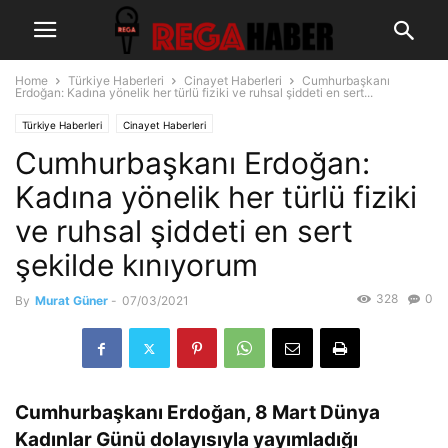
Home
Türkiye Haberleri
Cinayet Haberleri
Cumhurbaşkanı
Erdoğan: Kadına yönelik her türlü fiziki ve ruhsal şiddeti en sert...
Türkiye Haberleri
Cinayet Haberleri
Cumhurbaşkanı Erdoğan:
Kadına yönelik her türlü fiziki
ve ruhsal şiddeti en sert
şekilde kınıyorum
328
0
By
Murat Güner
-
07/03/2021
Cumhurbaşkanı Erdoğan, 8 Mart Dünya
Kadınlar Günü dolayısıyla yayımladığı