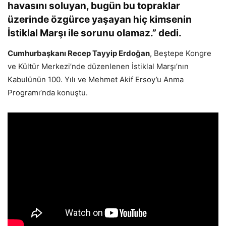
havasını soluyan, bugün bu topraklar
üzerinde özgürce yaşayan hiç kimsenin
İstiklal Marşı ile sorunu olamaz.” dedi.
Cumhurbaşkanı Recep Tayyip Erdoğan
, Beştepe Kongre
ve Kültür Merkezi’nde düzenlenen İstiklal Marşı’nın
Kabulünün 100. Yılı ve Mehmet Akif Ersoy’u Anma
Programı’nda konuştu.