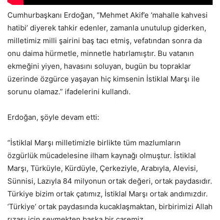
Cumhurbaşkanı Erdoğan, “Mehmet Akif’e ‘mahalle kahvesi
hatibi’ diyerek tahkir edenler, zamanla unutulup giderken,
milletimiz milli şairini baş tacı etmiş, vefatından sonra da
onu daima hürmetle, minnetle hatırlamıştır. Bu vatanın
ekmeğini yiyen, havasını soluyan, bugün bu topraklar
üzerinde özgürce yaşayan hiç kimsenin İstiklal Marşı ile
sorunu olamaz.” ifadelerini kullandı.
Erdoğan, şöyle devam etti:
“İstiklal Marşı milletimizle birlikte tüm mazlumların
özgürlük mücadelesine ilham kaynağı olmuştur. İstiklal
Marşı, Türküyle, Kürdüyle, Çerkeziyle, Arabıyla, Alevisi,
Sünnisi, Lazıyla 84 milyonun ortak değeri, ortak paydasıdır.
Türkiye bizim ortak çatımız, İstiklal Marşı ortak andımızdır.
‘Türkiye’ ortak paydasında kucaklaşmaktan, birbirimizi Allah
rızası için sevmekten başka bir çaremiz