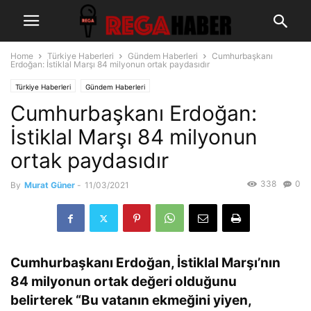
Home
Türkiye Haberleri
Gündem Haberleri
Cumhurbaşkanı
Erdoğan: İstiklal Marşı 84 milyonun ortak paydasıdır
Türkiye Haberleri
Gündem Haberleri
Cumhurbaşkanı Erdoğan:
İstiklal Marşı 84 milyonun
ortak paydasıdır
338
0
By
Murat Güner
-
11/03/2021
Cumhurbaşkanı Erdoğan, İstiklal Marşı’nın
84 milyonun ortak değeri olduğunu
belirterek “Bu vatanın ekmeğini yiyen,