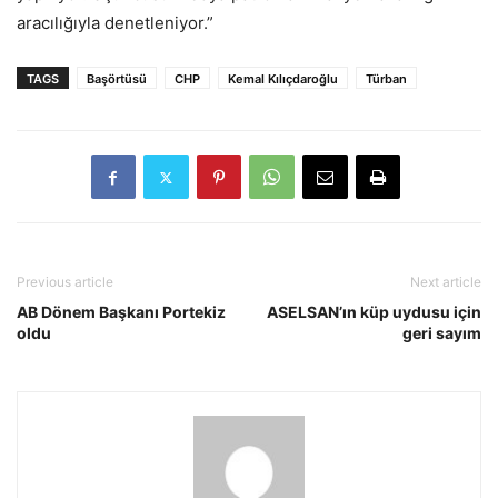
aracılığıyla denetleniyor.”
TAGS
Başörtüsü
CHP
Kemal Kılıçdaroğlu
Türban
Previous article
Next article
AB Dönem Başkanı Portekiz
ASELSAN’ın küp uydusu için
oldu
geri sayım