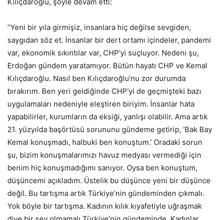
Kılıçdaroğlu, şöyle devam etti:
“Yeni bir yıla girmişiz, insanlara hiç değilse sevgiden,
saygıdan söz et. İnsanlar bir dert ortamı içindeler, pandemi
var, ekonomik sıkıntılar var, CHP’yi suçluyor. Nedeni şu,
Erdoğan gündem yaratamıyor. Bütün hayatı CHP ve Kemal
Kılıçdaroğlu. Nasıl ben Kılıçdaroğlu’nu zor durumda
bırakırım. Ben yeri geldiğinde CHP’yi de geçmişteki bazı
uygulamaları nedeniyle eleştiren biriyim. İnsanlar hata
yapabilirler, kurumların da eksiği, yanlışı olabilir. Ama artık
21. yüzyılda başörtüsü sorununu gündeme getirip, ‘Bak Bay
Kemal konuşmadı, halbuki ben konuştum.’ Oradaki sorun
şu, bizim konuşmalarımızı havuz medyası vermediği için
benim hiç konuşmadığımı sanıyor. Oysa ben konuştum,
düşüncemi açıkladım. Üstelik bu düşünce yeni bir düşünce
değil. Bu tartışma artık Türkiye’nin gündeminden çıkmalı.
Yok böyle bir tartışma. Kadının kılık kıyafetiyle uğraşmak
diye bir şey olmamalı Türkiye’nin gündeminde. Kadınlar