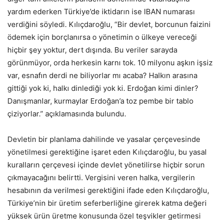
yardım ederken Türkiye’de iktidarın ise IBAN numarası
verdiğini söyledi. Kılıçdaroğlu, “Bir devlet, borcunun faizini
ödemek için borçlanırsa o yönetimin o ülkeye vereceği
hiçbir şey yoktur, dert dışında. Bu veriler sarayda
görünmüyor, orda herkesin karnı tok. 10 milyonu aşkın işsiz
var, esnafın derdi ne biliyorlar mı acaba? Halkın arasına
gittiği yok ki, halkı dinlediği yok ki. Erdoğan kimi dinler?
Danışmanlar, kurmaylar Erdoğan’a toz pembe bir tablo
çiziyorlar.” açıklamasında bulundu.
Devletin bir planlama dahilinde ve yasalar çerçevesinde
yönetilmesi gerektiğine işaret eden Kılıçdaroğlu, bu yasal
kuralların çerçevesi içinde devlet yönetilirse hiçbir sorun
çıkmayacağını belirtti. Vergisini veren halka, vergilerin
hesabının da verilmesi gerektiğini ifade eden Kılıçdaroğlu,
Türkiye’nin bir üretim seferberliğine girerek katma değeri
yüksek ürün üretme konusunda özel teşvikler getirmesi