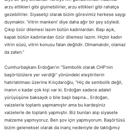
arzu ettikleri gibi giyinebilirler, arzu ettikleri gibi rahatça
gezebilirler. Siyasetçi olarak bizim görevimiz herkese saygı
duymaktır. ‘Vitrin mankeni’ diye daha ağır bir şey söyledi.
Çıkıp özür dilemesi lazım bütün kadınlardan. Başı açık,
kapalı bütün kadınlardan özür dilemesi lazım. Hiçbir kadın
vitrin süsü, vitrin konusu falan değildir. Olmamalıdır, olamaz
da zaten.”
Cumhurbaşkanı Erdoğan’ın “Sembolik olarak CHP’nin
başörtülülere yer verdiği” yönündeki eleştirilerin
hatırlatılması üzerine Kılıçdaroğlu, “Hiç de sembolik değil,
inanın o kadar çok kişi var ki. Erdoğan sadece adalet
yürüyüşüne baksaydı o bile başlı başına… Erdoğan,
vaizelerle toplantı yapmamıştır ama bu kardeşiniz
vaizelerle de toplantı yapmıştır. Biz bunları alıp siyasete
malzeme yapmıyoruz. Ben şov için yapmıyorum. Başörtüsü
bizim geleneksel olarak da inanç nedeniyle de taktığımız