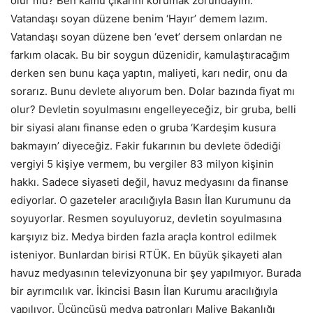
olur mu? Ben kamu çıkarını korumak zorundayım.
Vatandaşı soyan düzene benim ‘Hayır’ demem lazım.
Vatandaşı soyan düzene ben ‘evet’ dersem onlardan ne
farkım olacak. Bu bir soygun düzenidir, kamulaştıracağım
derken sen bunu kaça yaptın, maliyeti, karı nedir, onu da
sorarız. Bunu devlete alıyorum ben. Dolar bazında fiyat mı
olur? Devletin soyulmasını engelleyeceğiz, bir gruba, belli
bir siyasi alanı finanse eden o gruba ‘Kardeşim kusura
bakmayın’ diyeceğiz. Fakir fukarının bu devlete ödediği
vergiyi 5 kişiye vermem, bu vergiler 83 milyon kişinin
hakkı. Sadece siyaseti değil, havuz medyasını da finanse
ediyorlar. O gazeteler aracılığıyla Basın İlan Kurumunu da
soyuyorlar. Resmen soyuluyoruz, devletin soyulmasına
karşıyız biz. Medya birden fazla araçla kontrol edilmek
isteniyor. Bunlardan birisi RTÜK. En büyük şikayeti alan
havuz medyasının televizyonuna bir şey yapılmıyor. Burada
bir ayrımcılık var. İkincisi Basın İlan Kurumu aracılığıyla
yapılıyor. Üçüncüsü medya patronları Maliye Bakanlığı