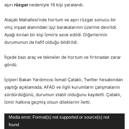
aşırı
rüzgar
nedeniyle 16 kişi yaralandı.
Alaçatı Mahallesi’nde hortum ve aşırı rüzgar sonucu bir
vinç inşaat alanındaki işçi barakalarının üzerine devrildi.
Ayağı kırılan bir kişi İzmir’e sevk edildi. Diğerlerinin
durumunun da hafif olduğu bildirildi.
İlçede bazı araç ve tekneler de hortum ve fırtınadan zarar
gördü.
İçişleri Bakan Yardımcısı İsmail Çataklı, Twitter hesabından
yaptığı açıklamada, AFAD ve ilgili kurumların çalışmalarını
sürdürdüğünü, durumun stabil olduğunu kaydetti. Çataklı,
İzmir halkına geçmiş olsun dileklerini iletti.
Video
Media error: Format(s) not supported or source(s) not
oynatıcı
found