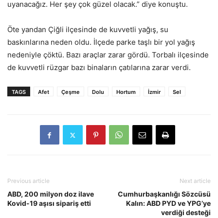
uyanacağız. Her şey çok güzel olacak.” diye konuştu.
Öte yandan Çiğli ilçesinde de kuvvetli yağış, su
baskınlarına neden oldu. İlçede parke taşlı bir yol yağış
nedeniyle çöktü. Bazı araçlar zarar gördü. Torbalı ilçesinde
de kuvvetli rüzgar bazı binaların çatılarına zarar verdi.
TAGS
Afet
Çeşme
Dolu
Hortum
İzmir
Sel
Previous article
Next article
ABD, 200 milyon doz ilave
Cumhurbaşkanlığı Sözcüsü
Kovid-19 aşısı sipariş etti
Kalın: ABD PYD ve YPG’ye
verdiği desteği