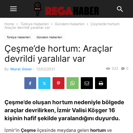
Home
Türkiye Haberleri
Gündem Haberleri
Çeşme’de hortum:
Araçlar devrildi yaralılar var
Türkiye Haberleri
Gündem Haberleri
Çeşme’de hortum: Araçlar
devrildi yaralılar var
322
0
By
Murat Güner
-
12/02/2021
Çeşme’de oluşan hortum nedeniyle bölgede
araçlar devrilirken, İzmir Valisi Köşger 16
kişinin hafif şekilde yaralandığını duyurdu.
İzmir’in
Çeşme
ilçesinde meydana gelen
hortum
ve