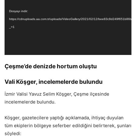
Dosyayı indir:
https://cdnuploads.aa.com.tr/uploads/VideoGallery/2021/02/12/bee83c8d249f651b86b
_=1
Çeşme’de denizde hortum oluştu
Vali Köşger, incelemelerde bulundu
İzmir Valisi Yavuz Selim Köşger, Çeşme ilçesinde
incelemelerde bulundu.
Köşger, gazetecilere yaptığı açıklamada, ihtiyaç duyulan
tüm ekiplerin bölgeye seferber edildiğini belirterek, şunları
söyledi: