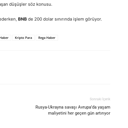
aşan düşüşler söz konusu.
 ederken,
BNB
de 200 dolar sınırında işlem görüyor.
Haber
Kripto Para
Rega Haber
Sonraki İçerik
Rusya-Ukrayna savaşı Avrupa’da yaşam
maliyetini her geçen gün artırıyor