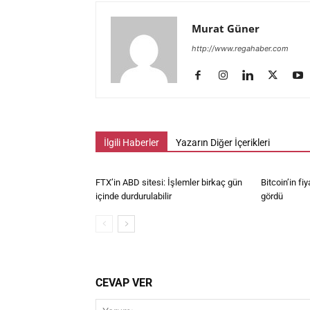
Murat Güner
http://www.regahaber.com
İlgili Haberler
Yazarın Diğer İçerikleri
FTX’in ABD sitesi: İşlemler birkaç gün
Bitcoin’in fiy
içinde durdurulabilir
gördü
CEVAP VER