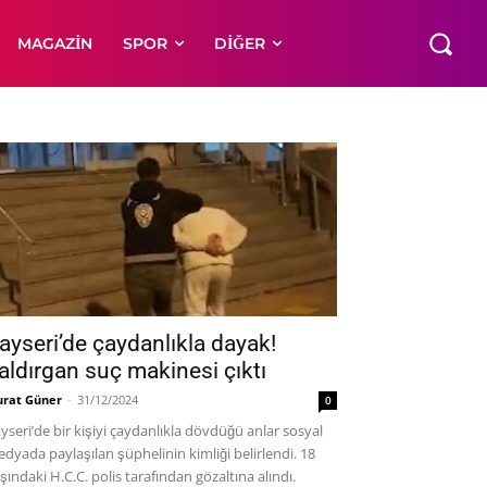
MAGAZIN
SPOR
DIĞER
ayseri’de çaydanlıkla dayak!
aldırgan suç makinesi çıktı
rat Güner
-
31/12/2024
0
yseri’de bir kişiyi çaydanlıkla dövdüğü anlar sosyal
dyada paylaşılan şüphelinin kimliği belirlendi. 18
şındaki H.C.C. polis tarafından gözaltına alındı.