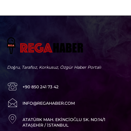
Doğru, Tarafsız, Korkusuz, Özgür Haber Portalı
+90 850 241 73 42
I
NFO@REGAHABER.COM
ATATÜRK MAH. EKINCIOĞLU SK. NO:14/1
ATAŞEHIR / İSTANBUL