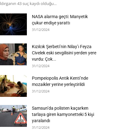
ldırganın 43 suç kaydı olduğu...
NASA alarma geçti: Manyetik
çukur endişe yarattı
31/12/2024
Kızılcık Şerbeti’nin Nilay’ı Feyza
Civelek eski sevgilisini yerden yere
vurdu: Çok...
31/12/2024
Pompeiopolis Antik Kenti’nde
mozaikler yerine yerleştirildi
31/12/2024
Samsun’da polisten kaçarken
tarlaya giren kamyonetteki 5 kişi
yaralandı
31/12/2024