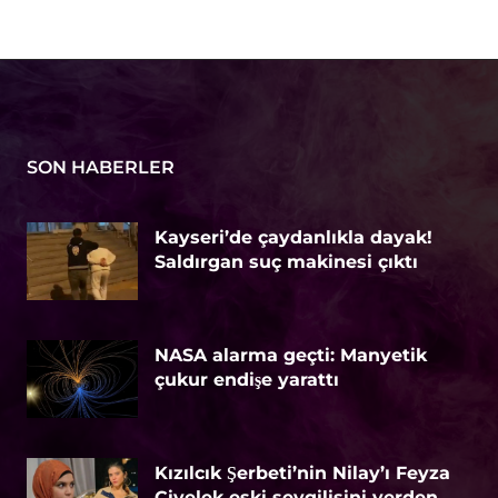
SON HABERLER
Kayseri’de çaydanlıkla dayak!
Saldırgan suç makinesi çıktı
NASA alarma geçti: Manyetik
çukur endişe yarattı
Kızılcık Şerbeti’nin Nilay’ı Feyza
Civelek eski sevgilisini yerden