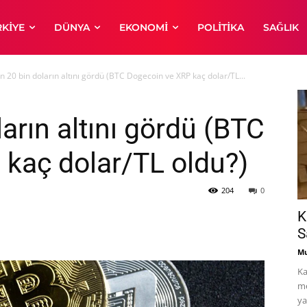
RKIYE
DÜNYA
EKONOMI
POLITIKA
SAĞLIK
in 20 bin doların altını gördü (BTC Dogecoin ve XRP kaç dolar/TL...
ların altını gördü (BTC
kaç dolar/TL oldu?)
204
0
K
S
Mu
Ka
me
ya