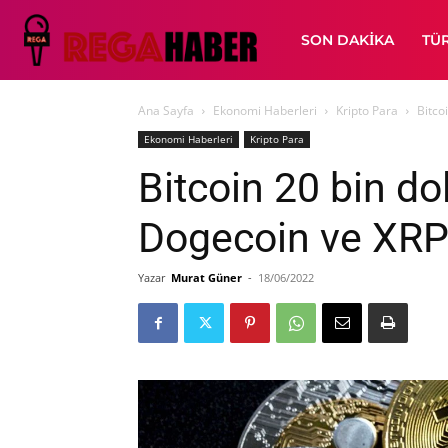
SON DAKIKA
TÜ
Ana Sayfa
Ekonomi Haberleri
Kripto Para
Bitco
Ekonomi Haberleri
Kripto Para
Bitcoin 20 bin do
Dogecoin ve XRP 
Yazar
Murat Güner
-
18/06/2022