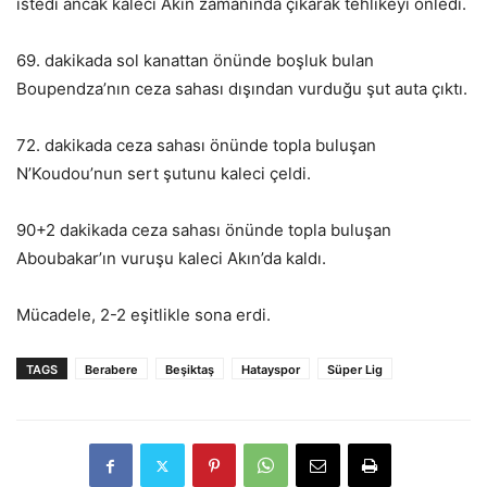
istedi ancak kaleci Akın zamanında çıkarak tehlikeyi önledi.
69. dakikada sol kanattan önünde boşluk bulan
Boupendza’nın ceza sahası dışından vurduğu şut auta çıktı.
72. dakikada ceza sahası önünde topla buluşan
N’Koudou’nun sert şutunu kaleci çeldi.
90+2 dakikada ceza sahası önünde topla buluşan
Aboubakar’ın vuruşu kaleci Akın’da kaldı.
Mücadele, 2-2 eşitlikle sona erdi.
TAGS
Berabere
Beşiktaş
Hatayspor
Süper Lig