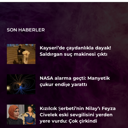
SON HABERLER
Kayseri’de çaydanlıkla dayak!
Saldırgan suç makinesi çıktı
NASA alarma geçti: Manyetik
çukur endişe yarattı
Kızılcık Şerbeti’nin Nilay’ı Feyza
Civelek eski sevgilisini yerden
yere vurdu: Çok çirkindi