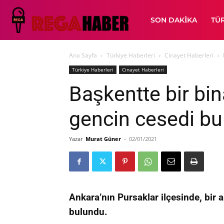
SON DAKIKA
TÜ
Ana Sayfa
Türkiye Haberleri
Cinayet Haberleri
Türkiye Haberleri
Cinayet Haberleri
Başkentte bir bin
gencin cesedi b
Yazar
Murat Güner
-
02/01/2021
Ankara’nın Pursaklar ilçesinde, bir
bulundu.