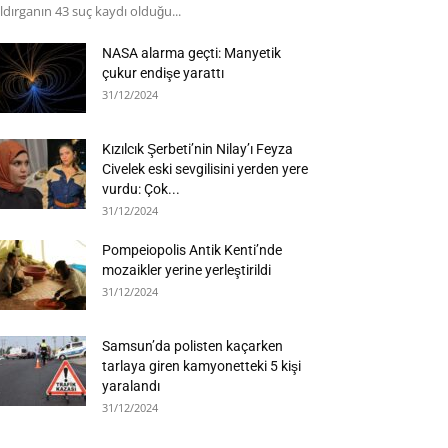
ldırganın 43 suç kaydı olduğu...
NASA alarma geçti: Manyetik
çukur endişe yarattı
31/12/2024
Kızılcık Şerbeti’nin Nilay’ı Feyza
Civelek eski sevgilisini yerden yere
vurdu: Çok...
31/12/2024
Pompeiopolis Antik Kenti’nde
mozaikler yerine yerleştirildi
31/12/2024
Samsun’da polisten kaçarken
tarlaya giren kamyonetteki 5 kişi
yaralandı
31/12/2024