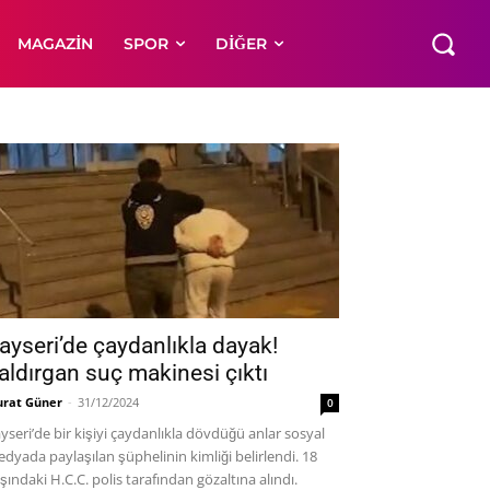
MAGAZIN
SPOR
DIĞER
ayseri’de çaydanlıkla dayak!
aldırgan suç makinesi çıktı
rat Güner
-
31/12/2024
0
yseri’de bir kişiyi çaydanlıkla dövdüğü anlar sosyal
dyada paylaşılan şüphelinin kimliği belirlendi. 18
şındaki H.C.C. polis tarafından gözaltına alındı.