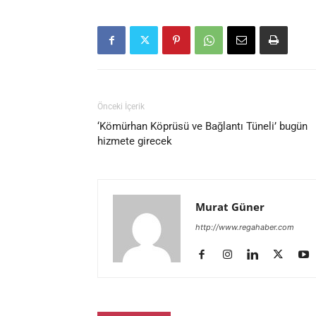
Önceki İçerik
‘Kömürhan Köprüsü ve Bağlantı Tüneli’ bugün
hizmete girecek
Murat Güner
http://www.regahaber.com