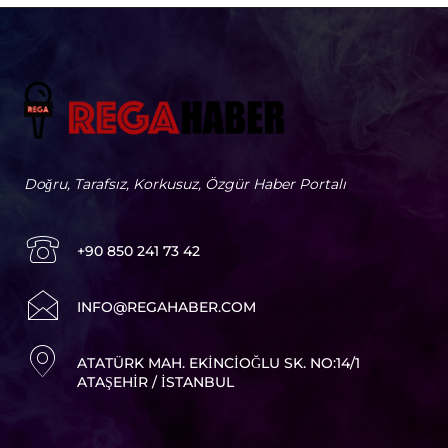
Doğru, Tarafsız, Korkusuz, Özgür Haber Portalı
+90 850 241 73 42
I
NFO@REGAHABER.COM
ATATÜRK MAH. EKINCIOĞLU SK. NO:14/1
ATAŞEHIR / İSTANBUL