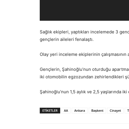
Sağlık ekipleri, yaptıkları incelemede 3 genci
gençlerin aileleri fenalaştı.
Olay yeri inceleme ekiplerinin çalışmasının 
Gençlerin, Şahinoğlu’nun oturduğu apartmanın
iki otomobilin egzozundan zehirlendikleri ş
Şahinoğlu’nun 1,5 aylık ve 2,5 yaşlarında ik
ETIKETLER
AA
Ankara
Başkent
Cinayet
T