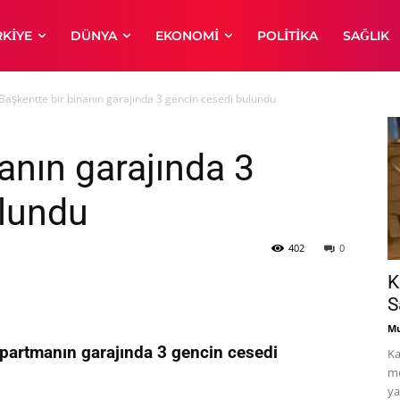
RKIYE
DÜNYA
EKONOMI
POLITIKA
SAĞLIK
Başkentte bir binanın garajında 3 gencin cesedi bulundu
anın garajında 3
ulundu
402
0
K
S
Mu
 apartmanın garajında 3 gencin cesedi
Ka
me
ya