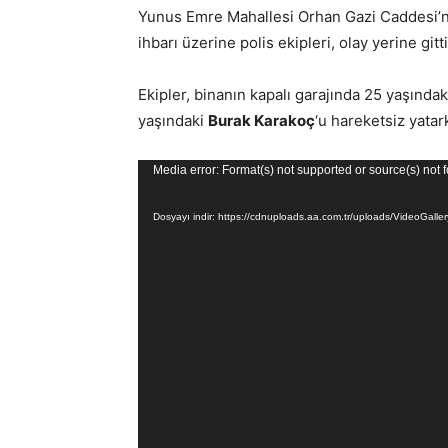
Yunus Emre Mahallesi Orhan Gazi Caddesi’n
ihbarı üzerine polis ekipleri, olay yerine gitti
Ekipler, binanın kapalı garajında 25 yaşında
yaşındaki
Burak Karakoç
‘u hareketsiz yatar
Video
Media error: Format(s) not supported or source(s) not 
oynatıcı
Dosyayı indir: https://cdnuploads.aa.com.tr/uploads/Video