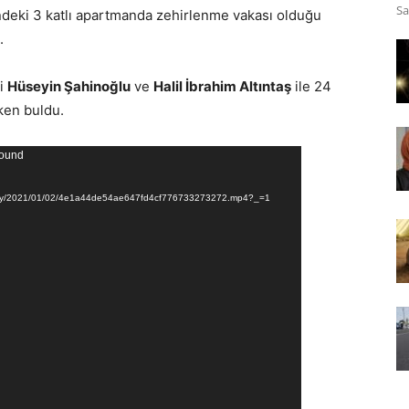
Sa
deki 3 katlı apartmanda zehirlenme vakası olduğu
.
ki
Hüseyin Şahinoğlu
ve
Halil İbrahim Altıntaş
ile 24
ken buldu.
found
Gallery/2021/01/02/4e1a44de54ae647fd4cf776733273272.mp4?_=1