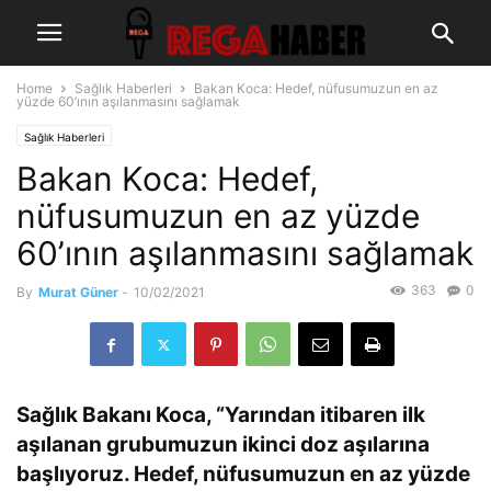
Home
Sağlık Haberleri
Bakan Koca: Hedef, nüfusumuzun en az
yüzde 60’ının aşılanmasını sağlamak
Sağlık Haberleri
Bakan Koca: Hedef,
nüfusumuzun en az yüzde
60’ının aşılanmasını sağlamak
363
0
By
Murat Güner
-
10/02/2021
Sağlık Bakanı Koca, “Yarından itibaren ilk
aşılanan grubumuzun ikinci doz aşılarına
başlıyoruz. Hedef, nüfusumuzun en az yüzde