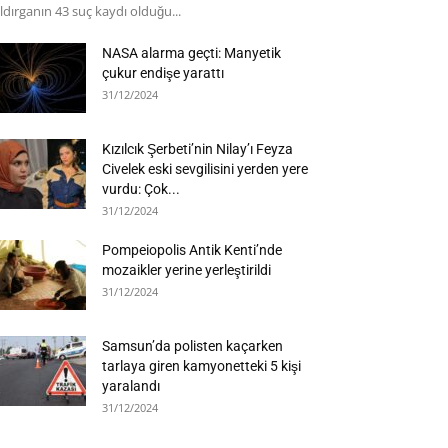
ldırganın 43 suç kaydı olduğu...
NASA alarma geçti: Manyetik
çukur endişe yarattı
31/12/2024
Kızılcık Şerbeti’nin Nilay’ı Feyza
Civelek eski sevgilisini yerden yere
vurdu: Çok...
31/12/2024
Pompeiopolis Antik Kenti’nde
mozaikler yerine yerleştirildi
31/12/2024
Samsun’da polisten kaçarken
tarlaya giren kamyonetteki 5 kişi
yaralandı
31/12/2024