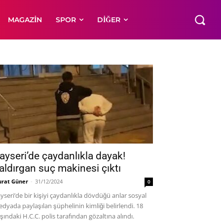
MAGAZIN
SPOR
DIĞER
ayseri’de çaydanlıkla dayak!
aldırgan suç makinesi çıktı
rat Güner
-
31/12/2024
0
yseri’de bir kişiyi çaydanlıkla dövdüğü anlar sosyal
dyada paylaşılan şüphelinin kimliği belirlendi. 18
şındaki H.C.C. polis tarafından gözaltına alındı.