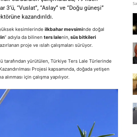
Sa
r 3’ü, “Vuslat”, “Aslay” ve “Doğu güneşi”
ektörüne kazandırıldı.
 yüksek kesimlerinde
ilkbahar mevsimi
nde doğal
in
” adıyla da bilinen
ters lale
nin,
süs bitkileri
azırlanan proje ve ıslah çalışmaları sürüyor.
ü tarafından yürütülen, Türkiye Ters Lale Türlerinde
 Kazandırılması Projesi kapsamında, doğada yetişen
a alınması için çalışma yapılıyor.