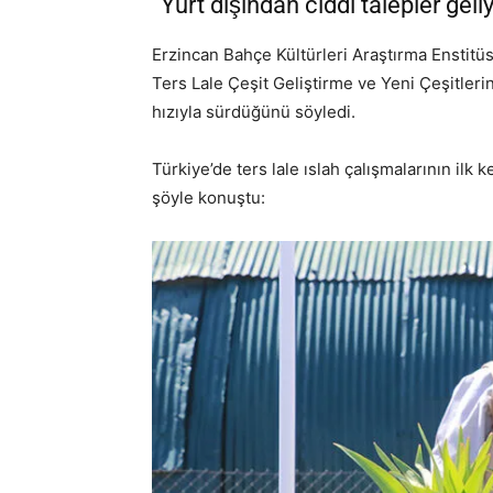
“Yurt dışından ciddi talepler geli
Erzincan Bahçe Kültürleri Araştırma Enstit
Ters Lale Çeşit Geliştirme ve Yeni Çeşitler
hızıyla sürdüğünü söyledi.
Türkiye’de ters lale ıslah çalışmalarının ilk 
şöyle konuştu: