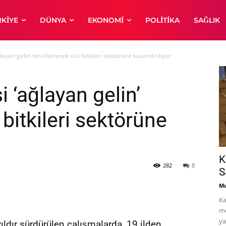
RKIYE
DÜNYA
EKONOMI
POLITIKA
SAĞLIK
ayan gelin’ tescillenerek süs bitkileri sektörüne kazandırılıyor
 ‘ağlayan gelin’
 bitkileri sektörüne
K
282
0
S
Mu
Ka
me
ya
ıldır sürdürülen çalışmalarda, 19 ilden