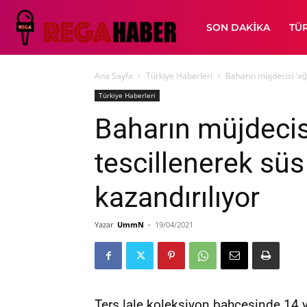
SON DAKIKA
TÜ
Ana Sayfa
Türkiye Haberleri
Baharın müjdecisi ‘ağl
Türkiye Haberleri
Baharın müjdecisi
tescillenerek süs
kazandırılıyor
Yazar
UmmN
-
19/04/2021
Ters lale koleksiyon bahçesinde 14 y