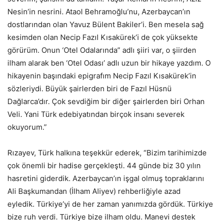
Nesin’in nesrini. Ataol Behramoğlu’nu, Azerbaycan’ın
dostlarından olan Yavuz Bülent Bakiler’i. Ben mesela sağ
kesimden olan Necip Fazıl Kısakürek’i de çok yüksekte
görürüm. Onun ‘Otel Odalarında” adlı şiiri var, o şiirden
ilham alarak ben ‘Otel Odası’ adlı uzun bir hikaye yazdım. O
hikayenin başındaki epigrafım Necip Fazıl Kısakürek’in
sözleriydi. Büyük şairlerden biri de Fazıl Hüsnü
Dağlarca’dır. Çok sevdiğim bir diğer şairlerden biri Orhan
Veli. Yani Türk edebiyatından birçok insanı severek
okuyorum.”
Rızayev, Türk halkına teşekkür ederek, “Bizim tarihimizde
çok önemli bir hadise gerçekleşti. 44 günde biz 30 yılın
hasretini giderdik. Azerbaycan’ın işgal olmuş topraklarını
Ali Başkumandan (İlham Aliyev) rehberliğiyle azad
eyledik. Türkiye’yi de her zaman yanımızda gördük. Türkiye
bize ruh verdi. Türkiye bize ilham oldu. Manevi destek