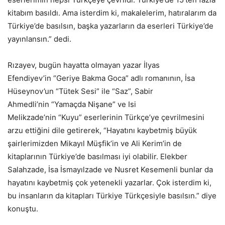
kitabım basıldı. Ama isterdim ki, makalelerim, hatıralarım da
Türkiye’de basılsın, başka yazarların da eserleri Türkiye’de
yayınlansın.” dedi.
Rızayev, bugün hayatta olmayan yazar İlyas
Efendiyev’in “Geriye Bakma Goca” adlı romanının, İsa
Hüseynov’un “Tütek Sesi” ile “Saz”, Sabir
Ahmedli’nin “Yamaçda Nişane” ve Isi
Melikzade’nin “Kuyu” eserlerinin Türkçe’ye çevrilmesini
arzu ettiğini dile getirerek, “Hayatını kaybetmiş büyük
şairlerimizden Mikayıl Müşfik’in ve Ali Kerim’in de
kitaplarının Türkiye’de basılması iyi olabilir. Elekber
Salahzade, İsa İsmayılzade ve Nusret Kesemenli bunlar da
hayatını kaybetmiş çok yetenekli yazarlar. Çok isterdim ki,
bu insanların da kitapları Türkiye Türkçesiyle basılsın.” diye
konuştu.