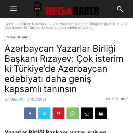
Home
Dünya Haberleri
Azerbaycan Yazarlar Birliği Başkanı Rızayev:
Çok isterim ki Türkiye’de Azerbaycan edebiyatı daha...
Dünya Haberleri
Azerbaycan Yazarlar Birliği
Başkanı Rızayev: Çok isterim
ki Türkiye’de Azerbaycan
edebiyatı daha geniş
kapsamlı tanınsın
313
0
By
UmmN
-
07/03/2021
Yazarlar Birliği Başkanı, yazar, şair ve