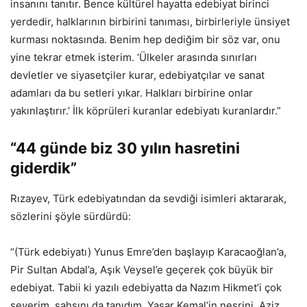
insanını tanıtır. Bence kültürel hayatta edebiyat birinci
yerdedir, halklarının birbirini tanıması, birbirleriyle ünsiyet
kurması noktasında. Benim hep dediğim bir söz var, onu
yine tekrar etmek isterim. ‘Ülkeler arasında sınırları
devletler ve siyasetçiler kurar, edebiyatçılar ve sanat
adamları da bu setleri yıkar. Halkları birbirine onlar
yakınlaştırır.’ İlk köprüleri kuranlar edebiyatı kuranlardır.”
“44 günde biz 30 yılın hasretini
giderdik”
Rızayev, Türk edebiyatından da sevdiği isimleri aktararak,
sözlerini şöyle sürdürdü:
“(Türk edebiyatı) Yunus Emre’den başlayıp Karacaoğlan’a,
Pir Sultan Abdal’a, Aşık Veysel’e geçerek çok büyük bir
edebiyat. Tabii ki yazılı edebiyatta da Nazım Hikmet’i çok
severim, şahsını da tanıdım. Yaşar Kemal’in nesrini, Aziz