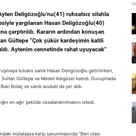
Sa
 Ayten Deligözoğlu’nu(41) ruhsatsız silahla
esiyle yargılanan Hasan Deligözoğlu(40)
na çarptırıldı. Kararın ardından konuşan
an Gültepe “Çok şükür kardeşimin katili
rıldı. Aytenim cennetinde rahat uyuyacak”
uşmaya tutuklu sanık Hasan Deligözoğlu getirilirken,
 Sultan Gültepe ve Medet Adıgüzel katıldı. Duruşmada
fkan Bolaç ve sanık avukatı da yer aldı.
ığın en ağır şekilde cezalandırılmasını istedi.
ndaki mütalaaya karşı savunmasında “Ben olayı