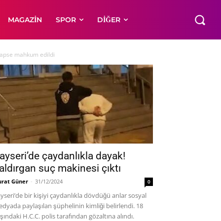
MAGAZIN
SPOR
DIĞER
 hapse mahkum edildi
ayseri’de çaydanlıkla dayak!
aldırgan suç makinesi çıktı
rat Güner
-
31/12/2024
0
yseri’de bir kişiyi çaydanlıkla dövdüğü anlar sosyal
dyada paylaşılan şüphelinin kimliği belirlendi. 18
şındaki H.C.C. polis tarafından gözaltına alındı.