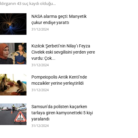
ldırganın 43 suç kaydı olduğu...
NASA alarma geçti: Manyetik
çukur endişe yarattı
31/12/2024
Kızılcık Şerbeti’nin Nilay’ı Feyza
Civelek eski sevgilisini yerden yere
vurdu: Çok...
31/12/2024
Pompeiopolis Antik Kenti’nde
mozaikler yerine yerleştirildi
31/12/2024
Samsun’da polisten kaçarken
tarlaya giren kamyonetteki 5 kişi
yaralandı
31/12/2024