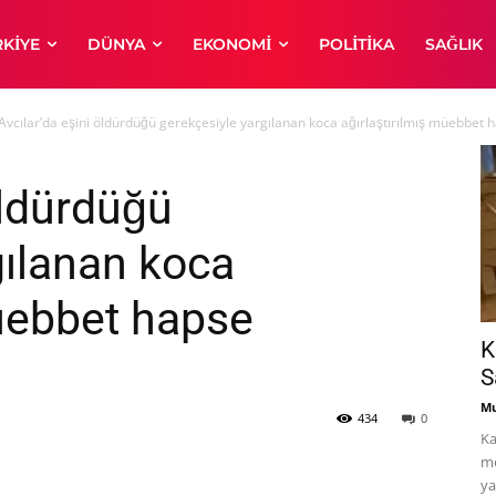
RKIYE
DÜNYA
EKONOMI
POLITIKA
SAĞLIK
Avcılar’da eşini öldürdüğü gerekçesiyle yargılanan koca ağırlaştırılmış müebbet
öldürdüğü
gılanan koca
müebbet hapse
K
S
Mu
434
0
Ka
me
ya