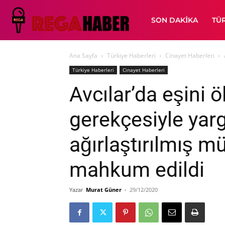
SON DAKIKA
TÜ
Ana Sayfa
Türkiye Haberleri
Cinayet Haberleri
Türkiye Haberleri
Cinayet Haberleri
Avcılar’da eşini 
gerekçesiyle yar
ağırlaştırılmış 
mahkum edildi
Yazar
Murat Güner
-
29/12/2020