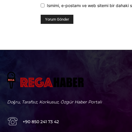
Ismimi, e-postamı ve web sitemi bir dahaki s
Doğru, Tarafsız, Korkusuz, Özgür Haber Portalı
+90 850 241 73 42