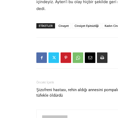
içindeyiz. Ayten’i bu olay hiçbir şekilde ge
dedi.
ETIKETLER
Cinayet
Cinsiyet Eşitsizliği
Kadın Cin
Önceki İçerik
Şizofreni hastası, rehin aldığı annesini pompal
tüfekle öldürdü