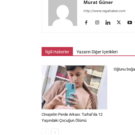
Murat Güner
http://www.regahaber.com
İlgili Haberler
Yazarın Diğer İçerikleri
Oğlunu boğaz
Cinayetin Perde Arkası: Turhal’da 12
Yaşındaki Çocuğun Ölümü