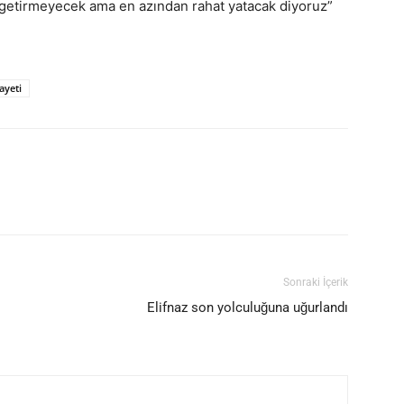
ri getirmeyecek ama en azından rahat yatacak diyoruz”
ayeti
Sonraki İçerik
ı
Elifnaz son yolculuğuna uğurlandı