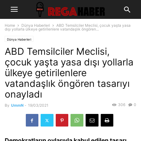
Home
Dünya Haberleri
ABD Temsilciler Meclisi, çocuk yaşta yasa
dışı yollarla ülkeye getirilenlere vatandaşlık öngören...
Dünya Haberleri
ABD Temsilciler Meclisi,
çocuk yaşta yasa dışı yollarla
ülkeye getirilenlere
vatandaşlık öngören tasarıyı
onayladı
306
0
By
UmmN
-
19/03/2021
Demokratların oylarıyla kabul edilen tasarı,