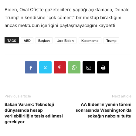
Biden, Oval Ofis’te gazetecilere yaptığı açıklamada, Donald
Trump’ın kendisine “çok cömert” bir mektup bıraktığını
ancak mektubun içeriğini paylaşmayacağını kaydetti.
TAGS
ABD
Başkan
Joe Biden
Kararname
Trump
Previous article
Next article
Bakan Varank: Teknoloji
AA Biden’ın yemin töreni
dünyasında hesap
sonrasında Washington’da
verilebilirliğin tesis edilmesi
sokağın nabzını tuttu
gerekiyor