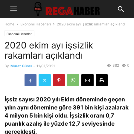
Home
Ekonomi Haberleri
2020 ekim ayı işsizlik rakamları açıklandı
Ekonomi Haberleri
2020 ekim ayı işsizlik
rakamları açıklandı
382
0
By
Murat Güner
-
11/01/2021
İşsiz sayısı 2020 yılı Ekim döneminde geçen
yılın aynı dönemine göre 391 bin kişi azalarak
4 milyon 5 bin kişi oldu. İşsizlik oranı 0,7
puanlık azalış ile yüzde 12,7 seviyesinde
gerçekleşti.