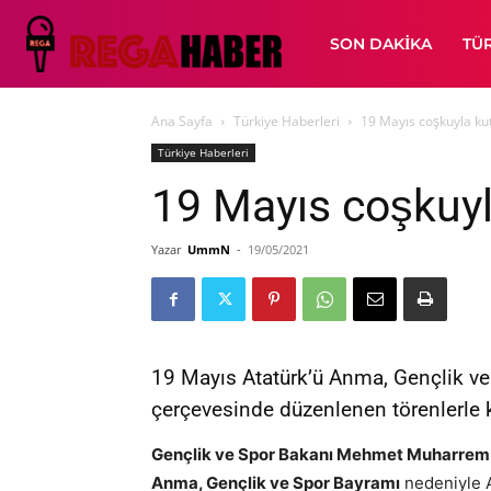
SON DAKIKA
TÜ
Ana Sayfa
Türkiye Haberleri
19 Mayıs coşkuyla ku
Türkiye Haberleri
19 Mayıs coşkuyl
Yazar
UmmN
-
19/05/2021
19 Mayıs Atatürk’ü Anma, Gençlik ve 
çerçevesinde düzenlenen törenlerle k
Gençlik ve Spor Bakanı Mehmet Muharrem
Anma, Gençlik ve Spor Bayramı
nedeniyle A