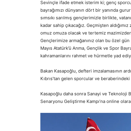
Sevinçle ifade etmek isterim ki; genç sporcul
bayrağımızı dünyanın dört bir yanında gurur
sımsıkı sarılmış gençlerimizle birlikte, vat
kadar sahip çıkacağız. Geçmişten aldığımız 
omuz omuza olacak ve tertemiz mazimizden a
Gençlerimize armağanınız olan bu özel gün i
Mayıs Atatürk’ü Anma, Gençlik ve Spor Bayram
kahramanlarını rahmet ve hürmetle yad edi
Bakan Kasapoğlu, defteri imzalamasının ardın
Kıbrıs’tan gelen sporcular ve beraberindeki h
Kasapoğlu daha sonra Sanayi ve Teknoloji B
Senaryonu Geliştirme Kampı’na online olara