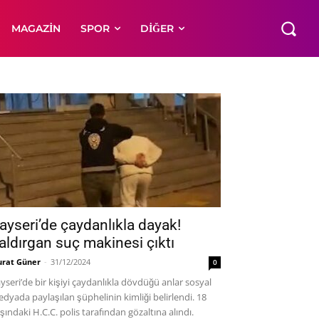
MAGAZIN
SPOR
DIĞER
ayseri’de çaydanlıkla dayak!
aldırgan suç makinesi çıktı
rat Güner
-
31/12/2024
0
yseri’de bir kişiyi çaydanlıkla dövdüğü anlar sosyal
dyada paylaşılan şüphelinin kimliği belirlendi. 18
şındaki H.C.C. polis tarafından gözaltına alındı.