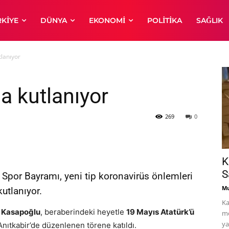
RKIYE
DÜNYA
EKONOMI
POLITIKA
SAĞLIK
tlanıyor
a kutlanıyor
269
0
K
S
Spor Bayramı, yeni tip koronavirüs önlemleri
Mu
utlanıyor.
Ka
 Kasapoğlu
, beraberindeki heyetle
19 Mayıs Atatürk’ü
me
ya
nıtkabir’de düzenlenen törene katıldı.