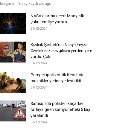
ldırganın 43 suç kaydı olduğu...
NASA alarma geçti: Manyetik
çukur endişe yarattı
31/12/2024
Kızılcık Şerbeti’nin Nilay’ı Feyza
Civelek eski sevgilisini yerden yere
vurdu: Çok...
31/12/2024
Pompeiopolis Antik Kenti’nde
mozaikler yerine yerleştirildi
31/12/2024
Samsun’da polisten kaçarken
tarlaya giren kamyonetteki 5 kişi
yaralandı
31/12/2024