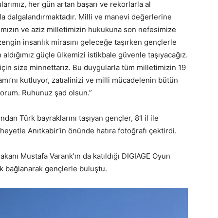
arımız, her gün artan başarı ve rekorlarla al
la dalgalandırmaktadır. Milli ve manevi değerlerine
anımızın ve aziz milletimizin hukukuna son nefesimize
zengin insanlık mirasını geleceğe taşırken gençlerle
ldığımız güçle ülkemizi istikbale güvenle taşıyacağız.
çin size minnettarız. Bu duygularla tüm milletimizin 19
ı’nı kutluyor, zatıalinizi ve milli mücadelenin bütün
yorum. Ruhunuz şad olsun.”
dan Türk bayraklarını taşıyan gençler, 81 il ile
eyetle Anıtkabir’in önünde hatıra fotoğrafı çektirdi.
akanı Mustafa Varank’ın da katıldığı DIGIAGE Oyun
k bağlanarak gençlerle buluştu.