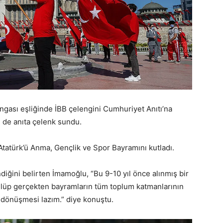
gası eşliğinde İBB çelengini Cumhuriyet Anıtı’na
ri de anıta çelenk sundu.
Atatürk’ü Anma, Gençlik ve Spor Bayramını kutladı.
iğini belirten İmamoğlu, “Bu 9-10 yıl önce alınmış bir
önülüp gerçekten bayramların tüm toplum katmanlarının
e dönüşmesi lazım.” diye konuştu.