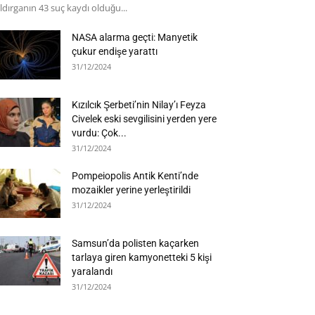
ldırganın 43 suç kaydı olduğu...
NASA alarma geçti: Manyetik
çukur endişe yarattı
31/12/2024
Kızılcık Şerbeti’nin Nilay’ı Feyza
Civelek eski sevgilisini yerden yere
vurdu: Çok...
31/12/2024
Pompeiopolis Antik Kenti’nde
mozaikler yerine yerleştirildi
31/12/2024
Samsun’da polisten kaçarken
tarlaya giren kamyonetteki 5 kişi
yaralandı
31/12/2024