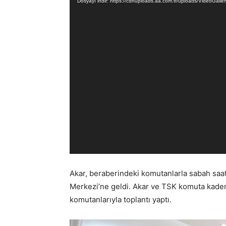
Dosyayı indir: https://cdnuploads.aa.com.tr/uploads/Video
Akar, beraberindeki komutanlarla sabah saa
Merkezi’ne geldi. Akar ve TSK komuta kademe
komutanlarıyla toplantı yaptı.