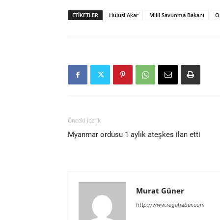
ETIKETLER
Hulusi Akar
Milli Savunma Bakanı
O
Önceki İçerik
Myanmar ordusu 1 aylık ateşkes ilan etti
Murat Güner
http://www.regahaber.com