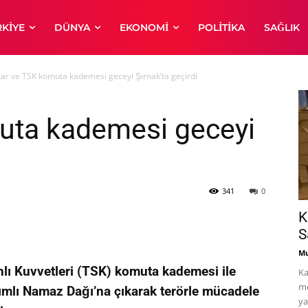
RKIYE
DÜNYA
EKONOMI
POLITIKA
SAĞLIK
ar ve TSK komuta kademesi geceyi Şırnak’ta geçirdi
uta kademesi geceyi
341
0
K
S
Mu
hlı Kuvvetleri (TSK) komuta kademesi ile
Ka
me
kımlı Namaz Dağı’na çıkarak terörle mücadele
ya