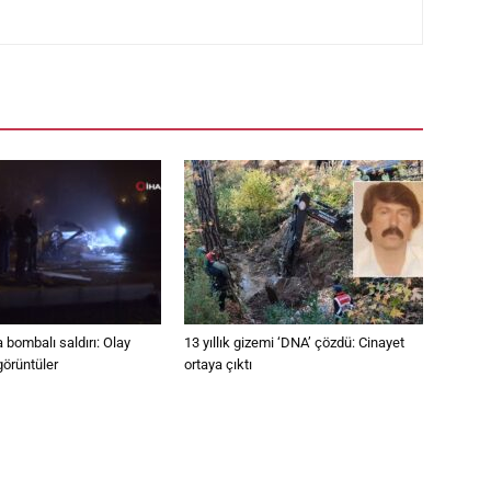
 bombalı saldırı: Olay
13 yıllık gizemi ‘DNA’ çözdü: Cinayet
görüntüler
ortaya çıktı