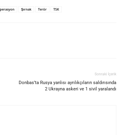
perasyon
Şırnak
Terör
TSK
Sonraki İçerik
Donbas’ta Rusya yanlısı ayrılıkçıların saldırısında
2 Ukrayna askeri ve 1 sivil yaralandı