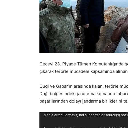
Geceyi 23. Piyade Tümen Komutanlığında g
çıkarak terörle mücadele kapsamında alınan t
Cudi ve Gabar’ın arasında kalan, terörle m
Dağı bölgesindeki jandarma komando taburu
başarılarından dolayı jandarma birliklerini teb
Video
Media error: Format(s) not supported or source(s) not 
oynatıcı