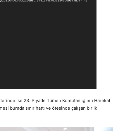
Gallery/2021/04/03/a0f2a9eb8c79481e74c763e2a4b66997.mp4?_=1
tlerinde ise 23. Piyade Tümen Komutanlığının Harekat
si burada sınır hattı ve ötesinde çalışan birlik