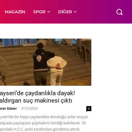
MAGAZIN
SPOR
DIĞER
ayseri’de çaydanlıkla dayak!
aldırgan suç makinesi çıktı
rat Güner
-
31/12/2024
0
yseri’de bir kişiyi çaydanlıkla dövdüğü anlar sosyal
dyada paylaşılan şüphelinin kimliği belirlendi. 18
şındaki H.C.C. polis tarafından gözaltına alındı.