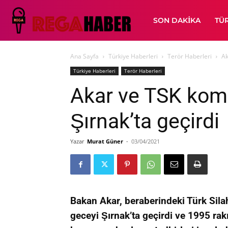
SON DAKIKA
TÜ
Ana Sayfa
Türkiye Haberleri
Terör Haberleri
Ak
Türkiye Haberleri
Terör Haberleri
Akar ve TSK kom
Şırnak’ta geçirdi
Yazar
Murat Güner
-
03/04/2021
Bakan Akar, beraberindeki Türk Sila
geceyi Şırnak’ta geçirdi ve 1995 ra