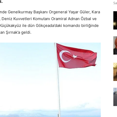
i.
Sa
nde Genelkurmay Başkanı Orgeneral Yaşar Güler, Kara
, Deniz Kuvvetleri Komutanı Oramiral Adnan Özbal ve
Küçükakyüz ile dün Gökçeada’daki komando birliğinde
an Şırnak’a geldi.