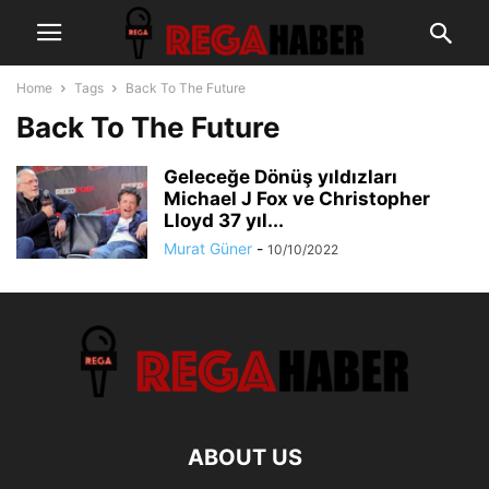
Home
Tags
Back To The Future
Back To The Future
Geleceğe Dönüş yıldızları
Michael J Fox ve Christopher
Lloyd 37 yıl...
Murat Güner
-
10/10/2022
ABOUT US