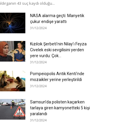
ldırganın 43 suç kaydı olduğu...
NASA alarma geçti: Manyetik
çukur endişe yarattı
31/12/2024
Kızılcık Şerbeti’nin Nilay’ı Feyza
Civelek eski sevgilisini yerden
yere vurdu: Çok...
31/12/2024
Pompeiopolis Antik Kenti’nde
mozaikler yerine yerleştirildi
31/12/2024
Samsun’da polisten kaçarken
tarlaya giren kamyonetteki 5 kişi
yaralandı
31/12/2024