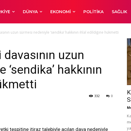
KIYE
DÜNYA
EKONOMI
POLITIKA
SAĞLIK
vasının uzun sürmesi nedeniyle ‘sendika’ hakkının ihlal edildiğine hükmetti
i davasının uzun
e ‘sendika’ hakkının
hükmetti
K
332
0
S
Mu
Ka
me
ya
tki tespitine itiraz talebiyle açılan dava nedeniyle