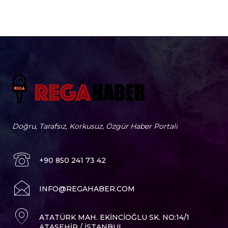
Doğru, Tarafsız, Korkusuz, Özgür Haber Portalı
+90 850 241 73 42
I
NFO@REGAHABER.COM
ATATÜRK MAH. EKINCIOĞLU SK. NO:14/1
ATAŞEHIR / İSTANBUL