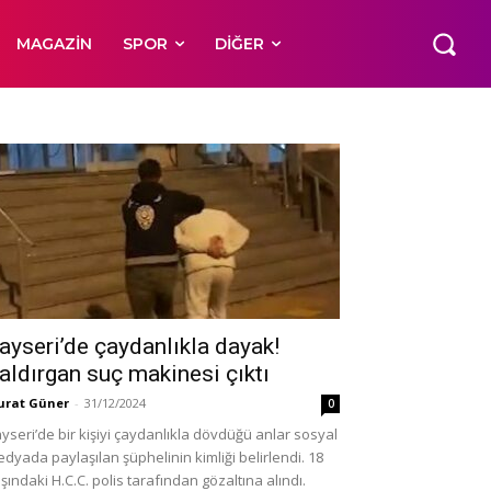
MAGAZIN
SPOR
DIĞER
ayseri’de çaydanlıkla dayak!
aldırgan suç makinesi çıktı
rat Güner
-
31/12/2024
0
yseri’de bir kişiyi çaydanlıkla dövdüğü anlar sosyal
dyada paylaşılan şüphelinin kimliği belirlendi. 18
şındaki H.C.C. polis tarafından gözaltına alındı.