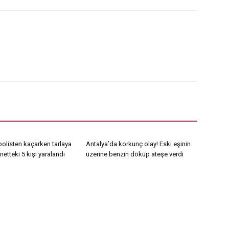
olisten kaçarken tarlaya
Antalya’da korkunç olay! Eski eşinin
etteki 5 kişi yaralandı
üzerine benzin döküp ateşe verdi