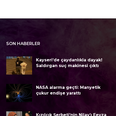
SON HABERLER
Kayseri’de çaydanlıkla dayak!
Saldırgan suç makinesi çıktı
NASA alarma geçti: Manyetik
çukur endişe yarattı
Kızılcık Şerbeti’nin Nilay’ı Feyza