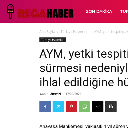
SON DAKIKA
TÜR
Ana Sayfa
Türkiye Haberleri
AYM, yetki tespiti da
Türkiye Haberleri
AYM, yetki tespit
sürmesi nedeniyl
ihlal edildiğine 
Yazar
UmmN
-
17/02/2021
Anayasa Mahkemesi, yaklaşık 4 yıl süren ye