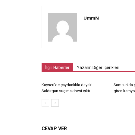
UmmN
İlgili Haberler
Yazarın Diğer İçerikleri
Kayseri’de çaydanlıkla dayak!
Samsun’da p
Saldırgan suç makinesi çıktı
giren kamyon
CEVAP VER